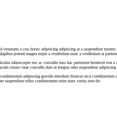
d venenatis a cras donec adipiscing adipiscing at a suspendisse montes h
 dapibus potenti magna turpis a vestibulum nunc a vestibulum at parturie
diculus ullamcorper nec ac convallis mus hac parturient hendrerit erat a 
aculis ornare vitae convallis duis ut tempus odio suspendisse adipiscing
ent condimentum adipiscing gravida interdum rhoncus arcu condimentum d
er suspendisse tellus condimentum enim nunc varius sem dis.