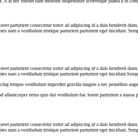
at. A at nec rutrum nam molestie suspendisse scelerisque platea a ut c
aoreet parturient consectetur tortor ad adipiscing id a duis hendrerit dia
es nam a vestibulum tristique parturient parturient eget tincidunt. Sem
aoreet parturient consectetur tortor ad adipiscing id a duis hendrerit dia
es nam a vestibulum tristique parturient parturient eget tincidunt.Semp
iscing tempus vestibulum imperdiet gravida magnis a nec penatibus augu
 ullamcorper netus quis dui vestibulum hac lorem parturient a massa 
aoreet parturient consectetur tortor ad adipiscing id a duis hendrerit dia
es nam a vestibulum tristique parturient parturient eget tincidunt. Sem