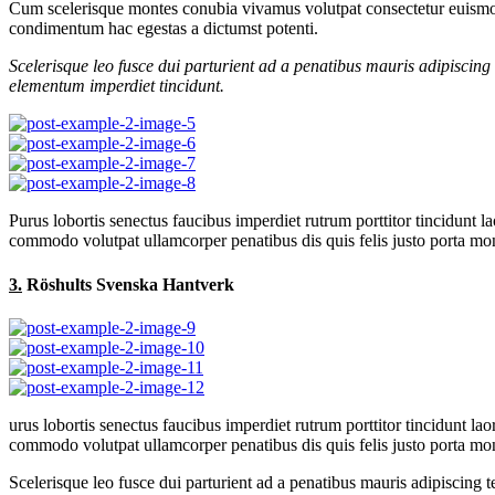
Cum scelerisque montes conubia vivamus volutpat consectetur euismod
condimentum hac egestas a dictumst potenti.
Scelerisque leo fusce dui parturient ad a penatibus mauris adipiscin
elementum imperdiet tincidunt.
Purus lobortis senectus faucibus imperdiet rutrum porttitor tincidunt l
commodo volutpat ullamcorper penatibus dis quis felis justo porta mont
3.
Röshults Svenska Hantverk
urus lobortis senectus faucibus imperdiet rutrum porttitor tincidunt lao
commodo volutpat ullamcorper penatibus dis quis felis justo porta mont
Scelerisque leo fusce dui parturient ad a penatibus mauris adipiscin