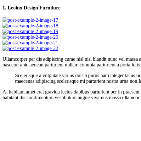
1.
Leolux Design Furniture
Ullamcorper per dis adipiscing curae nisl nisl blandit nunc vel massa a
nascetur ante aenean parturient nullam conubia parturient a porta felis
Scelerisque a vulputate varius duis a purus nam integer lacus ri
maecenas adipiscing scelerisque mi parturient nostra urna non.I
At habitant amet erat gravida lectus dapibus parturient per in praes
habitant dis condimentum vestibulum augue vivamus massa ullamcorp