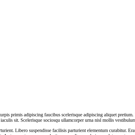
turpis primis adipiscing faucibus scelerisque adipiscing aliquet pretium
 iaculis sit. Scelerisque sociosqu ullamcorper urna nisl mollis vestibu
nt. Libero suspendisse facilisis parturient elementum curabitur. Erat a