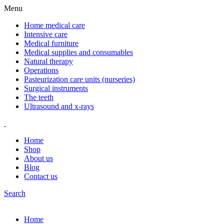
Menu
Home medical care
Intensive care
Medical furniture
Medical supplies and consumables
Natural therapy
Operations
Pasteurization care units (nurseries)
Surgical instruments
The teeth
Ultrasound and x-rays
Home
Shop
About us
Blog
Contact us
Search
Home