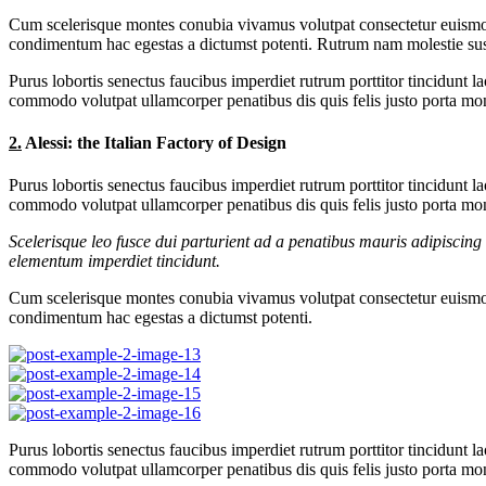
Cum scelerisque montes conubia vivamus volutpat consectetur euismod
condimentum hac egestas a dictumst potenti. Rutrum nam molestie sus
Purus lobortis senectus faucibus imperdiet rutrum porttitor tincidunt l
commodo volutpat ullamcorper penatibus dis quis felis justo porta mont
2.
Alessi: the Italian Factory of Design
Purus lobortis senectus faucibus imperdiet rutrum porttitor tincidunt l
commodo volutpat ullamcorper penatibus dis quis felis justo porta mont
Scelerisque leo fusce dui parturient ad a penatibus mauris adipiscin
elementum imperdiet tincidunt.
Cum scelerisque montes conubia vivamus volutpat consectetur euismod
condimentum hac egestas a dictumst potenti.
Purus lobortis senectus faucibus imperdiet rutrum porttitor tincidunt l
commodo volutpat ullamcorper penatibus dis quis felis justo porta mont