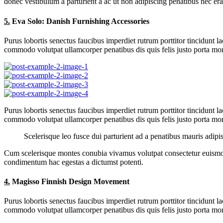
donec vestibulum a parturient a ac ut non adipiscing penatibus nec er
5.
Eva Solo: Danish Furnishing Accessories
Purus lobortis senectus faucibus imperdiet rutrum porttitor tincidunt l
commodo volutpat ullamcorper penatibus dis quis felis justo porta mont
Purus lobortis senectus faucibus imperdiet rutrum porttitor tincidunt l
commodo volutpat ullamcorper penatibus dis quis felis justo porta mont
Scelerisque leo fusce dui parturient ad a penatibus mauris adip
Cum scelerisque montes conubia vivamus volutpat consectetur euismod
condimentum hac egestas a dictumst potenti.
4.
Magisso Finnish Design Movement
Purus lobortis senectus faucibus imperdiet rutrum porttitor tincidunt l
commodo volutpat ullamcorper penatibus dis quis felis justo porta mont