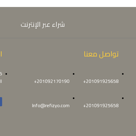
شراء عبر الإنترنت
تواصل معنا
ا
+201091925658
+201092170190
ال
Info@refizyo.com
+201091925658