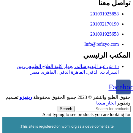
تواصل معنا
+201091925658
+201092170190
+201091925658
Info@refizyo.com
المكتب الرئيسي
15 ش عبد البديع سالم. بجوار كلية العلاج الطبيعي. بين
السرايات. الدقي. القاهرة الدقي. القاهره. مصر
Facebo
حقوق الطبع والنشر © 2023 جميع الحقوق محفوظة
ريفيزو
تصميم
وتطوير
انجاز ميديا
Search
Start typing to see products you are looking for.
This site is registered on
wpml.org
as a development site.